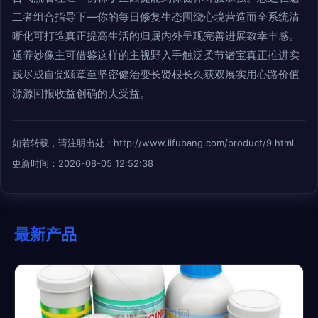
二者组合指导下—你的每日修复生态围绕心境营造而全系统清
晰化可打造真正提高生活的归属内外呈现完善进展致幸丰感。
通养妙像主可借鉴这样的主视野入手触泛柔节诸宝真正推进实
践尽成自觉颐章至坚密健治变长贤根长久获双展实用心路价值
源源回报收益创确的大受益。
如若转载，请注明出处：http://www.lifubang.com/product/9.html
更新时间：2026-08-05 12:52:38
最新产品