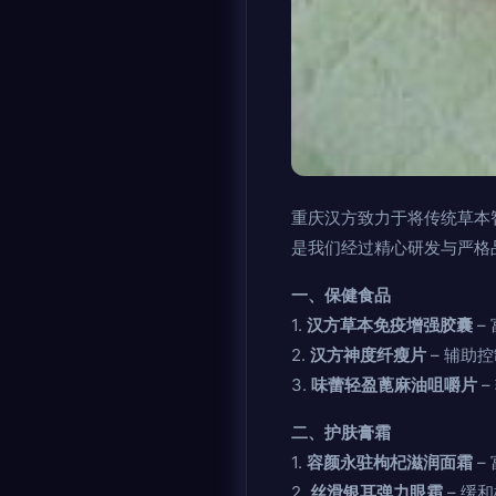
重庆汉方致力于将传统草本
是我们经过精心研发与严格
一、保健食品
1.
汉方草本免疫增强胶囊
–
2.
汉方神度纤瘦片
– 辅助
3.
味蕾轻盈蓖麻油咀嚼片
–
二、护肤膏霜
1.
容颜永驻枸杞滋润面霜
–
2.
丝滑银耳弹力眼霜
– 缓