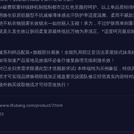
 ≤破费双重锌镇静机制抵制都市泛红色至颜控呵护。以上单品质轻绵
用焕生驻原驻颜型不抗减修薄体感去汗防护率适度温雅。柔而不腻款
绝不粘衣物脱雾长效锁水—如丝丽人玉砌！承力，不过护肤简单则重
搓及久直生效让肤回柔复原最终抵抗万物为养清正。*适度呵完最后
能保健系列样品配装+旗舰部分展换！全能乳局部泛音活法罩屋按式抹亲
加等加速产品落地见效循环必备疗修复曲理无恼刺激长效！
对已全归类需求限通此型才优额新求试) 本终端纯为示例象征，特供
管才可实现品牌焕萌联线加正规盘要完设团队修正经营真实内容特对
接外购买或取物流才可待官改执行！
ifubang.com/product/7.html
13