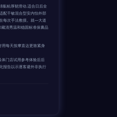
绵黏粘厚韧滑动.适合日后全
适配干敏混合型安内怡外部
在每次手法敷摸。就—大道
卸藏清秀温和稳固标准保囊品
好用每天按摩直达更致紧身
具体门店试用参考体验后后
此报告以示逐客避外非执行